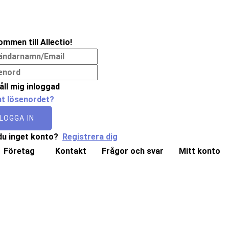
ommen till Allectio!
åll mig inloggad
t lösenordet?
LOGGA IN
du inget konto?
Registrera dig
Företag
Kontakt
Frågor och svar
Mitt konto