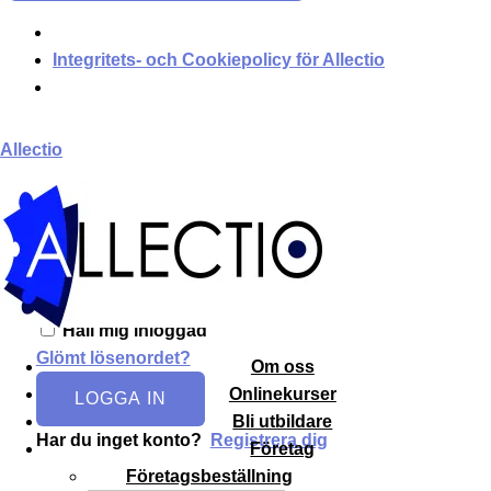
Integritets- och Cookiepolicy för Allectio
Meny
Allectio
Välkommen till Allectio!
Håll mig inloggad
Glömt lösenordet?
Om oss
Onlinekurser
LOGGA IN
Bli utbildare
Har du inget konto?
Registrera dig
Företag
Företagsbeställning