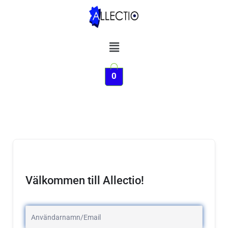
Hoppa
till
innehåll
Meny
0
Välkommen till Allectio!