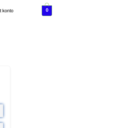
0
t konto