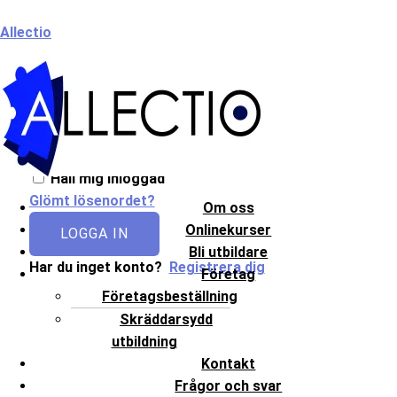
Hoppa
Meny
Allectio
till
innehåll
Välkommen till Allectio!
Håll mig inloggad
Glömt lösenordet?
Om oss
Onlinekurser
LOGGA IN
Bli utbildare
Har du inget konto?
Registrera dig
Företag
Företagsbeställning
Skräddarsydd
utbildning
Kontakt
Frågor och svar