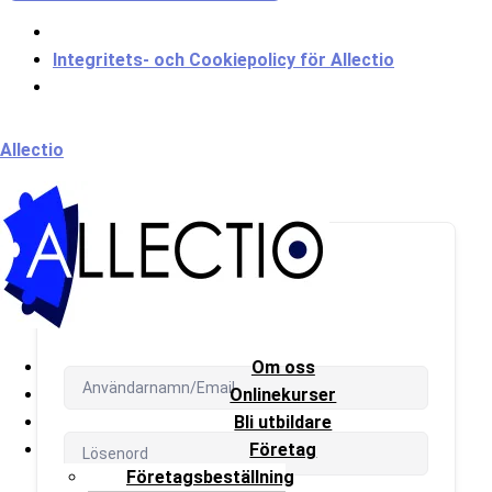
Integritets- och Cookiepolicy för Allectio
Meny
Allectio
Välkommen till Allectio!
Om oss
Onlinekurser
Bli utbildare
Företag
Företagsbeställning