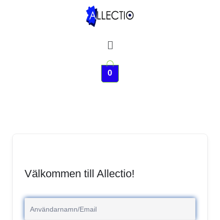
Hoppa
till
innehåll
Meny
0
Välkommen till Allectio!