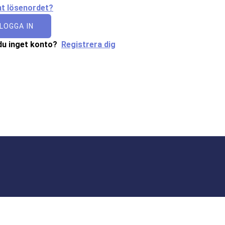
t lösenordet?
LOGGA IN
du inget konto?
Registrera dig