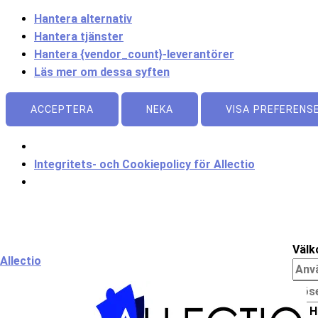
Hantera alternativ
Hantera tjänster
Hantera {vendor_count}-leverantörer
Läs mer om dessa syften
ACCEPTERA
NEKA
VISA PREFERENS
Integritets- och Cookiepolicy för Allectio
Meny
Välk
Allectio
H