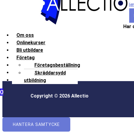
Glöm
Har 
Om oss
Onlinekurser
Bli utbildare
Företag
Kontakt
Företagsbeställning
Frågor och svar
Skräddarsydd
Mitt konto
utbildning
0
Copyright © 2026 Allectio
HANTERA SAMTYCKE