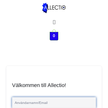
Hoppa
till
innehåll
Meny
0
Välkommen till Allectio!