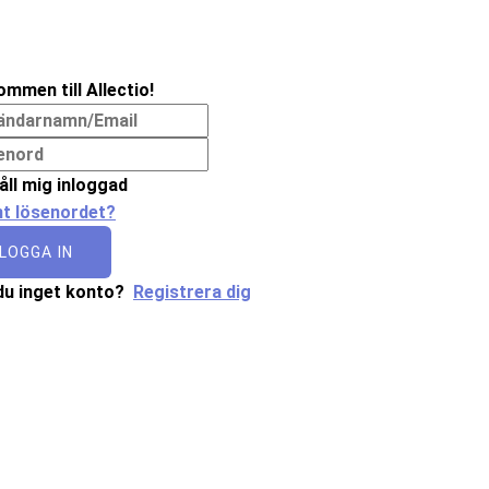
ommen till Allectio!
åll mig inloggad
t lösenordet?
LOGGA IN
du inget konto?
Registrera dig