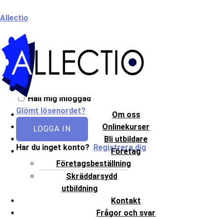
Hoppa
Meny
Allectio
till
innehåll
Välkommen till Allectio!
Håll mig inloggad
Glömt lösenordet?
Om oss
Onlinekurser
LOGGA IN
Bli utbildare
Har du inget konto?
Registrera dig
Företag
Företagsbeställning
Skräddarsydd
utbildning
Kontakt
Frågor och svar