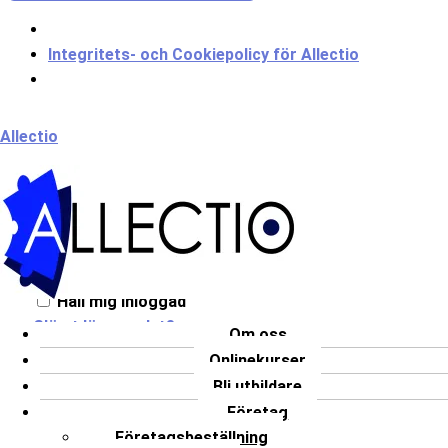
Integritets- och Cookiepolicy för Allectio
Meny
Allectio
Välkommen till Allectio!
Håll mig inloggad
Glömt lösenordet?
Om oss
Onlinekurser
LOGGA IN
Bli utbildare
Har du inget konto?
Registrera dig
Företag
Företagsbeställning