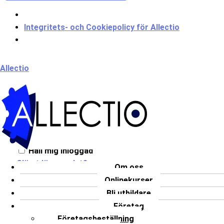
Integritets- och Cookiepolicy för Allectio
Meny
Allectio
Välkommen till Allectio!
Håll mig inloggad
Glömt lösenordet?
Om oss
Onlinekurser
LOGGA IN
Bli utbildare
Har du inget konto?
Registrera dig
Företag
Företagsbeställning