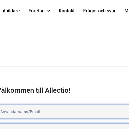
i utbildare
Företag
Kontakt
Frågor och svar
Mi
älkommen till Allectio!