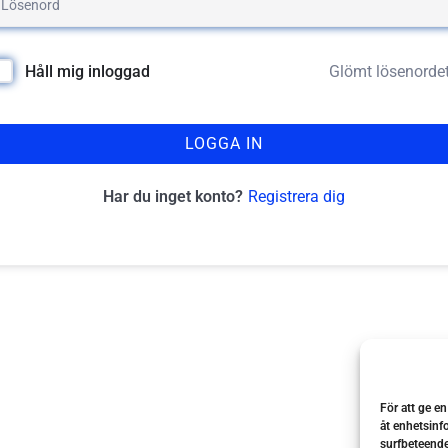
Glömt lösenorde
Håll mig inloggad
LOGGA IN
Registrera dig
Har du inget konto?
För att ge e
åt enhetsinf
surfbeteende