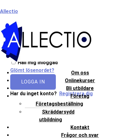
Hoppa
Meny
Allectio
till
innehåll
Välkommen till Allectio!
Håll mig inloggad
Glömt lösenordet?
Om oss
Onlinekurser
LOGGA IN
Bli utbildare
Har du inget konto?
Registrera dig
Företag
Företagsbeställning
Skräddarsydd
utbildning
Kontakt
Frågor och svar