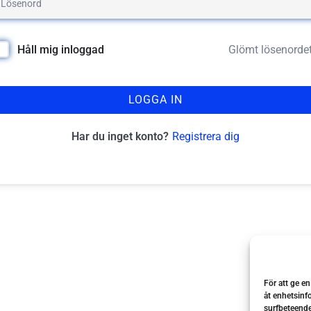
Glömt lösenorde
Håll mig inloggad
LOGGA IN
Registrera dig
Har du inget konto?
För att ge e
åt enhetsinf
surfbeteende