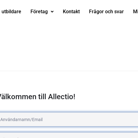
i utbildare
Företag
Kontakt
Frågor och svar
Mi
älkommen till Allectio!