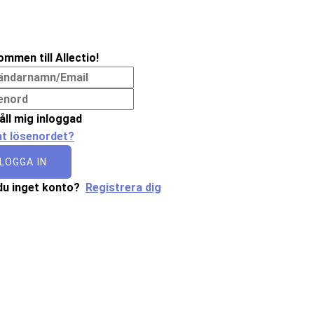
ommen till Allectio!
åll mig inloggad
t lösenordet?
LOGGA IN
du inget konto?
Registrera dig