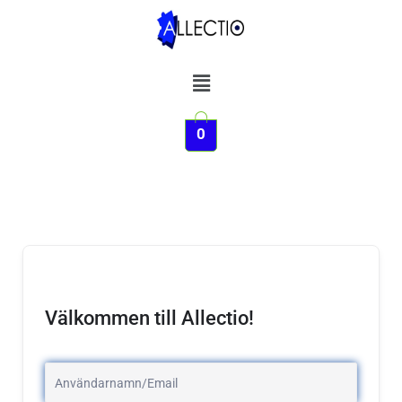
Hoppa
till
innehåll
Meny
0
Välkommen till Allectio!