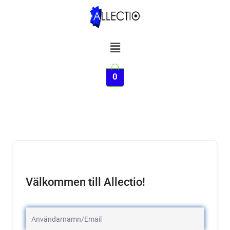
Hoppa
till
innehåll
Meny
0
Välkommen till Allectio!