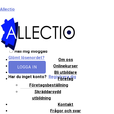
Hoppa
Meny
Allectio
till
innehåll
Välkommen till Allectio!
Håll mig inloggad
Glömt lösenordet?
Om oss
Onlinekurser
LOGGA IN
Bli utbildare
Har du inget konto?
Registrera dig
Företag
Företagsbeställning
Skräddarsydd
utbildning
Kontakt
Frågor och svar