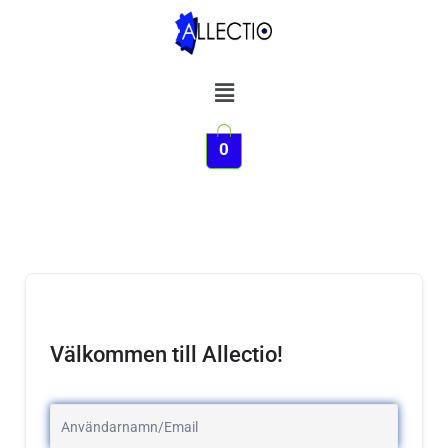
Hoppa
till
innehåll
Meny
0
Välkommen till Allectio!