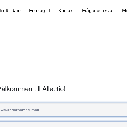
li utbildare
Företag
Kontakt
Frågor och svar
Mi
älkommen till Allectio!