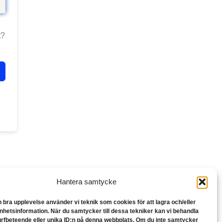
t?
Hantera samtycke
n bra upplevelse använder vi teknik som cookies för att lagra och/eller
hetsinformation. När du samtycker till dessa tekniker kan vi behandla
rfbeteende eller unika ID:n på denna webbplats. Om du inte samtycker