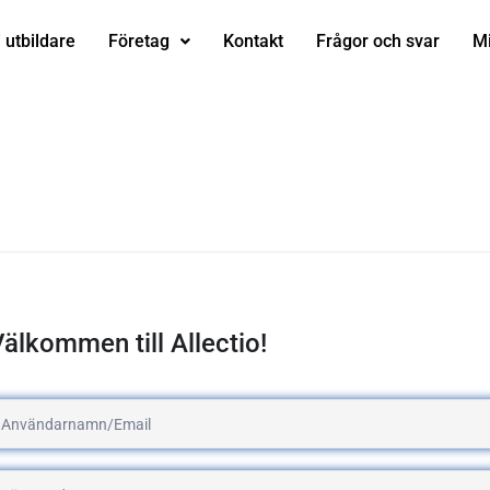
i utbildare
Företag
Kontakt
Frågor och svar
Mi
älkommen till Allectio!