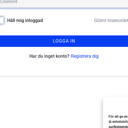
Glömt lösenorde
Håll mig inloggad
LOGGA IN
Registrera dig
Har du inget konto?
För att ge e
åt enhetsinf
surfbeteende