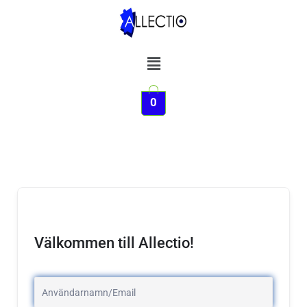
Hoppa
till
innehåll
Meny
0
Välkommen till Allectio!