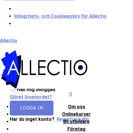
Integritets- och Cookiepolicy för Allectio
Meny
Allectio
Välkommen till Allectio!
Håll mig inloggad
Glömt lösenordet?
Om oss
LOGGA IN
Onlinekurser
Har du inget konto?
Registrera dig
Bli utbildare
Företag