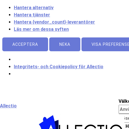
Hantera alternativ
Hantera tjänster
Hantera {vendor_count}-leverantörer
Läs mer om dessa syften
ACCEPTERA
NEKA
VISA PREFERENS
Integritets- och Cookiepolicy för Allectio
Meny
Välk
Allectio
H