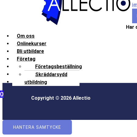
Glöm
Har 
Om oss
Onlinekurser
Bli utbildare
Företag
Kontakt
Företagsbeställning
Frågor och svar
Skräddarsydd
Mitt konto
utbildning
0
Copyright © 2026 Allectio
HANTERA SAMTYCKE