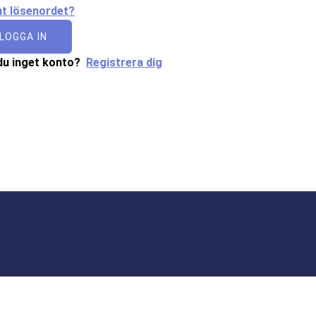
t lösenordet?
LOGGA IN
du inget konto?
Registrera dig