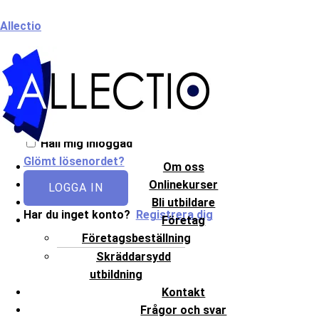
Hoppa
Meny
Allectio
till
innehåll
Välkommen till Allectio!
Håll mig inloggad
Glömt lösenordet?
Om oss
Onlinekurser
LOGGA IN
Bli utbildare
Har du inget konto?
Registrera dig
Företag
Företagsbeställning
Skräddarsydd
utbildning
Kontakt
Frågor och svar