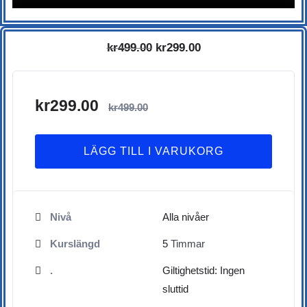
Det
Det
kr
499.00
kr
299.00
ursprungliga
nuvarande
priset
priset
var:
är:
kr
299.00
kr
499.00
kr499.00.
kr299.00.
LÄGG TILL I VARUKORG
Nivå
Alla nivåer
Kurslängd
5
Timmar
.
Giltighetstid: Ingen
sluttid