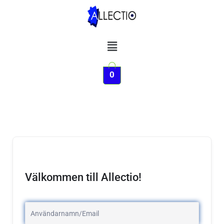
Hoppa
till
innehåll
Meny
0
Välkommen till Allectio!