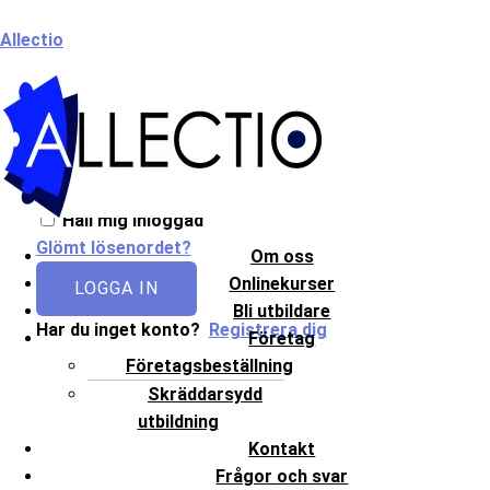
Hoppa
Meny
Allectio
till
innehåll
Välkommen till Allectio!
Håll mig inloggad
Glömt lösenordet?
Om oss
Onlinekurser
LOGGA IN
Bli utbildare
Har du inget konto?
Registrera dig
Företag
Företagsbeställning
Skräddarsydd
utbildning
Kontakt
Frågor och svar