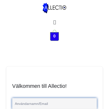
Hoppa
till
innehåll
Meny
0
Välkommen till Allectio!