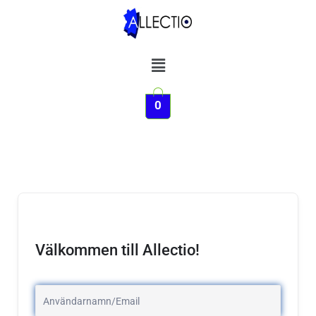
Hoppa
till
innehåll
Meny
0
Välkommen till Allectio!