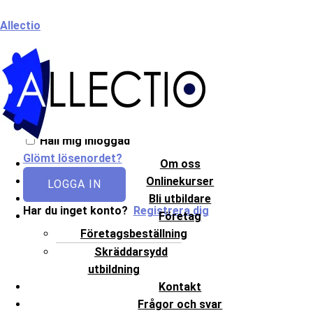
Hoppa
Meny
Allectio
till
innehåll
Välkommen till Allectio!
Håll mig inloggad
Glömt lösenordet?
Om oss
Onlinekurser
LOGGA IN
Bli utbildare
Har du inget konto?
Registrera dig
Företag
Företagsbeställning
Skräddarsydd
utbildning
Kontakt
Frågor och svar