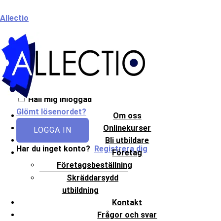
Hoppa
Meny
Allectio
till
innehåll
Välkommen till Allectio!
Håll mig inloggad
Glömt lösenordet?
Om oss
Onlinekurser
LOGGA IN
Bli utbildare
Har du inget konto?
Registrera dig
Företag
Företagsbeställning
Skräddarsydd
utbildning
Kontakt
Frågor och svar