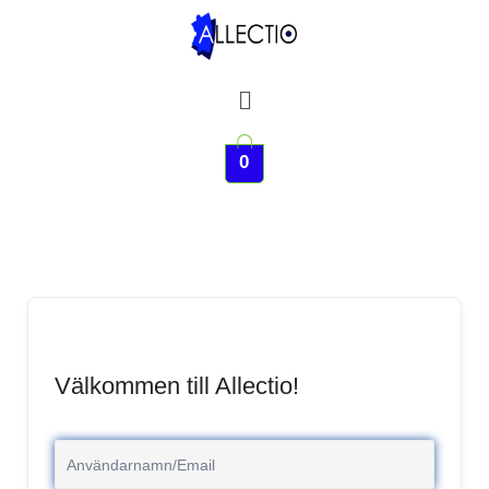
Hoppa
till
innehåll
Meny
0
Välkommen till Allectio!